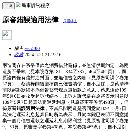
民事訴訟程序
回復
原審錯誤適用法律
只看樓主
樓主
sec2100
收藏
2024-5-21 21:19:16
兩造間存在系爭借款之消費借貸關係，並無清償期約定，為兩
造所不爭執（見本院卷第181、334至335、464至465頁），而
原證四僅有信封之封面，並無催告之內容（見原審司調字卷第
37頁），蔡清樺嗣後翻稱前已催告清償，自不足採，是蔡清樺
前以起訴狀繕本為催告蔡忠燦返還借款之意思，蔡忠燦於109
年5月6日始收受起訴狀繕本，上訴人訴代雖在原審表示同意以
109年5月7日起算法定遲延利息（見原審更字卷第498頁），但
係
原審錯誤適用法律
，不當訊問兩造是否同意於109年5月7日
為法定遲延利息起算日時所為表示，且於本院已表明不同意拋
棄一個月催告還款之遲延利息期限利益（見原審北司調字卷第
9、53頁、原審更字卷第498頁、本院卷第465頁），自不足以