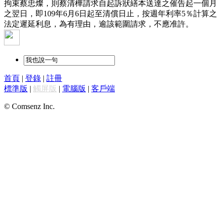
拘束蔡忠燦，則蔡清樺請求自起訴狀繕本送達之催告起一個月
之翌日，即109年6月6日起至清償日止，按週年利率5％計算之
法定遲延利息，為有理由，逾該範圍請求，不應准許。
首頁
|
登錄
|
註冊
標準版
|
觸屏版
|
電腦版
|
客戶端
© Comsenz Inc.