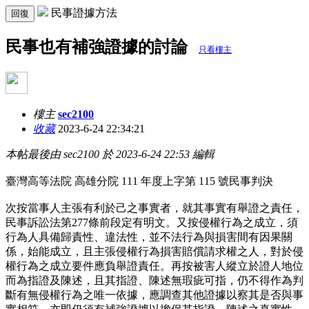
民事證據方法
回復
民事也有補強證據的討論
只看樓主
樓主
sec2100
收藏
2023-6-24 22:34:21
本帖最後由 sec2100 於 2023-6-24 22:53 編輯
臺灣高等法院 高雄分院 111 年度上字第 115 號民事判決
次按當事人主張有利於己之事實者，就其事實有舉證之責任，
民事訴訟法第277條前段定有明文。又按侵權行為之成立，須
行為人具備歸責性、違法性，並不法行為與損害間有因果關
係，始能成立，且主張侵權行為損害賠償請求權之人，對於侵
權行為之成立要件應負舉證責任。再按被害人縱立於證人地位
而為指證及陳述，且其指證、陳述無瑕疵可指，仍不得作為判
斷有無侵權行為之唯一依據，應調查其他證據以察其是否與事