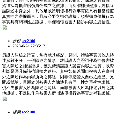
實相符，亦即仍須有補強證據以擔保其指證、陳述之真實性，
始得採為損害賠償責任成立之依據。而所謂補強證據，則指除
該陳述本身之外，其他足以證明侵權行為事實確具有相當程度
真實性之證據而言，且該必要之補強證據，須與構成侵權行為
事實具有關聯性之證據，非僅增強被害人指訴內容之憑信性。
沙發
sec2100
2023-6-24 22:35:12
另證人陳述之證言，常有就其經歷、見聞、體驗事實與他人轉
述參雜不分，一併陳述之情形，故以證人之證詞作為性侵害被
害人陳述之補強證據，應先釐清該證人證言內容之性質，以資
判斷是否具備補強證據之適格。其中如係以聞自被害人在審判
外之陳述作為內容所為之轉述，因非依憑證人自己之經歷、見
聞或體驗，且屬於與被害人之陳述具有同一性之重複性證據，
仍不失被害人所為陳述之範疇，而非被害人所為陳述以外之其
他證據，不足以作為被害人所指述侵權行為事實之補強證據。
板凳
sec2100