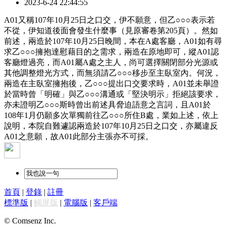
2023-6-24 22:44:55
A01又稱107年10月25日之口交，伊不願意，但乙○○○表示若
不從，伊知道後面會發生什麼事（見原審卷第205頁）。然如
前述，兩造於107年10月25日晚間，本在A處客廳，A01如有尋
求乙○○○擁抱達慰藉目的之需求，兩造在原地即可，縱A01認
客廳燈過亮，而A01屬A處之主人，尚可選擇關閉部分光源或
其他調整燈光方式，而無須請乙○○○移步至主臥室內。何況，
兩造在主臥室擁抱後，乙○○○提出口交要求時，A01並未舉證
於當時曾「明確」與乙○○○溝通或「堅決明示」拒絕該要求，
亦未證明乙○○○斯時曾出前述具脅迫語意之言詞，且A01於
108年1月仍願多次單獨前往乙○○○所住B處，業如上述，依上
說明，本院自難遽認兩造於107年10月25日之口交，亦屬違反
A01之意願，故A01此部分主張亦不可採。
首頁
|
登錄
|
註冊
標準版
|
觸屏版
|
電腦版
|
客戶端
© Comsenz Inc.