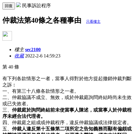
民事訴訟程序
回復
仲裁法第40條之各種事由
只看樓主
樓主
sec2100
收藏
2022-2-6 14:59:23
第 40 條
有下列各款情形之一者，當事人得對於他方提起撤銷仲裁判斷
之訴︰
一、有第三十八條各款情形之一者。
二、仲裁協議不成立、無效，或於仲裁庭詢問終結時尚未生效
或已失效者。
三、
仲裁庭於詢問終結前未使當事人陳述，或當事人於仲裁程
序未經合法代理者。
四、仲裁庭之組成或仲裁程序，違反仲裁協議或法律規定者。
五、
仲裁人違反第十五條第二項所定之告知義務而顯有偏頗或