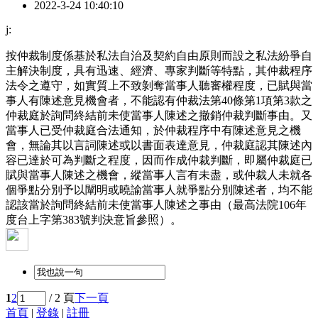
2022-3-24 10:40:10
j:
按仲裁制度係基於私法自治及契約自由原則而設之私法紛爭自
主解決制度，具有迅速、經濟、專家判斷等特點，其仲裁程序
法令之遵守，如實質上不致剝奪當事人聽審權程度，已賦與當
事人有陳述意見機會者，不能認有仲裁法第40條第1項第3款之
仲裁庭於詢問終結前未使當事人陳述之撤銷仲裁判斷事由。又
當事人已受仲裁庭合法通知，於仲裁程序中有陳述意見之機
會，無論其以言詞陳述或以書面表達意見，仲裁庭認其陳述內
容已達於可為判斷之程度，因而作成仲裁判斷，即屬仲裁庭已
賦與當事人陳述之機會，縱當事人言有未盡，或仲裁人未就各
個爭點分別予以闡明或曉諭當事人就爭點分別陳述者，均不能
認該當於詢問終結前未使當事人陳述之事由（最高法院106年
度台上字第383號判決意旨參照）。
1
2
/ 2 頁
下一頁
首頁
|
登錄
|
註冊