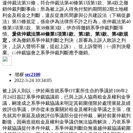
違仲裁法第31條，符合仲裁法第40條第1項第1款、第4款之撤
銷仲裁判斷事由；所為被上訴人得免付契約期間前2期土地權
利金及租金之判斷，違反促進民間參與公共建設法（下稱促參
法）第15條規定，係命伊為法律所不許之行為，依仲裁法第40
條第1項第1款、第38條第3款，伊亦得撤銷系爭仲裁判斷等
情。
爰依仲裁法第40條第1項第1款、第2款、第3款、第4款規
定，
求為撤銷系爭仲裁判斷之判決（原審為上訴人敗訴之判
決，上訴人聲明不服，提起上訴）。並上訴聲明：㈠原判決廢
棄。㈡仲裁協會之系爭仲裁判斷應予撤銷。
地板
sec2100
2022-3-24 10:34:05
被上訴人則以：伊於兩造就系爭OT案所生合約爭議於106年2
月24日簽訂系爭仲裁協議前，已與上訴人協商租金及權利金爭
議，嗣達成之系爭仲裁協議未明定其範圍僅限於處理展延及績
效評估爭議，伊亦從未放棄關於租金及權利金爭議之主張，僅
先就其中展延及績效評估爭議部分提付仲裁，嗣於前案仲裁判
斷後，因兩造就租金及權利金爭議仍無法協商解決，乃依系爭
仲裁協議提付本件仲裁，系爭仲裁判斷自無逾越仲裁協議範圍