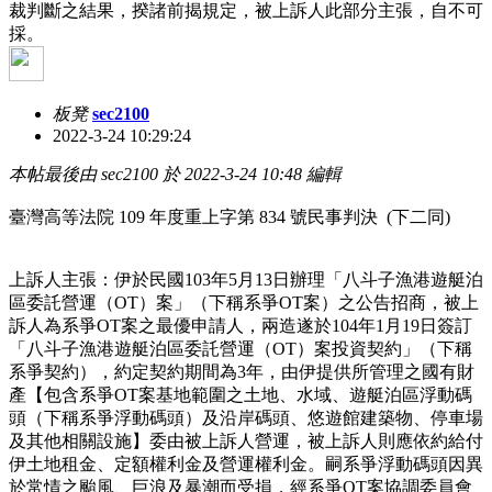
裁判斷之結果，揆諸前揭規定，被上訴人此部分主張，自不可
採。
板凳
sec2100
2022-3-24 10:29:24
本帖最後由 sec2100 於 2022-3-24 10:48 編輯
臺灣高等法院 109 年度重上字第 834 號民事判決 (下二同)
上訴人主張：伊於民國103年5月13日辦理「八斗子漁港遊艇泊
區委託營運（OT）案」（下稱系爭OT案）之公告招商，被上
訴人為系爭OT案之最優申請人，兩造遂於104年1月19日簽訂
「八斗子漁港遊艇泊區委託營運（OT）案投資契約」（下稱
系爭契約），約定契約期間為3年，由伊提供所管理之國有財
產【包含系爭OT案基地範圍之土地、水域、遊艇泊區浮動碼
頭（下稱系爭浮動碼頭）及沿岸碼頭、悠遊館建築物、停車場
及其他相關設施】委由被上訴人營運，被上訴人則應依約給付
伊土地租金、定額權利金及營運權利金。嗣系爭浮動碼頭因異
於常情之颱風、巨浪及暴潮而受損，經系爭OT案協調委員會