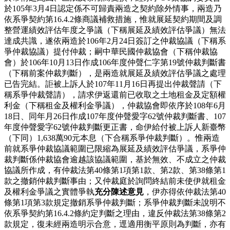
於105年3月4日認定係不可歸責兩造之契約除外情事，兩造乃
依系爭契約第16.4.2條商議補救措施，惟就展延契約期間及調
整營運績效評估年度之爭議（下稱展延及績效評估爭議）無法
達成共識，遂依兩造於106年2月24日簽訂之仲裁協議（下稱系
爭仲裁協議）提付仲裁；嗣中華民國仲裁協會（下稱仲裁協
會）於106年10月13日作成106年度仲聲仁字第19號仲裁判斷書
（下稱前案仲裁判斷），是兩造就展延及績效評估爭議之處理
已告完結。詎被上訴人於107年11月16日再提出仲裁聲請（下
稱系爭仲裁聲請），請求伊返還前已收取之土地租金及定額權
利金（下稱租金及權利金爭議），仲裁協會即依序於108年6月
18日、同年月26日作成107年度仲聲愛字62號仲裁判斷書、107
年度仲聲愛字62號仲裁判斷更正書，命伊給付被上訴人新臺幣
（下同）1,638萬90元本息（下合稱系爭仲裁判斷）。惟兩造
前就系爭仲裁協議範圍已限縮為展延及績效評估爭議，系爭仲
裁判斷係仲裁協會逾越該協議範圍，基於無效、不成立之仲裁
協議所作成，有仲裁法第40條第1項第1款、第2款、第38條第1
款之撤銷仲裁判斷事由；又仲裁庭於詢問終結前未使伊就租金
及權利金爭議之實體爭執
充分陳述意見
，伊亦得依仲裁法第40
條第1項第3款規定撤銷系爭仲裁判斷；系爭仲裁判斷未說明不
依系爭契約第16.4.2條約定判斷之理由，違反仲裁法第38條第2
款規定，復未經兩造明示合意，逕適用衡平原則為判斷，亦有