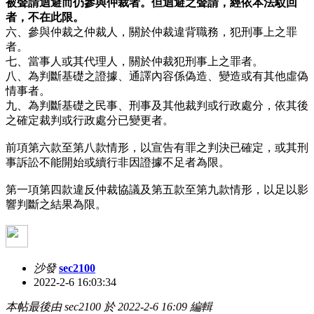
被聲請迴避而仍參與仲裁者。但迴避之聲請，經依本法駁回
者，不在此限。
六、參與仲裁之仲裁人，關於仲裁違背職務，犯刑事上之罪
者。
七、當事人或其代理人，關於仲裁犯刑事上之罪者。
八、為判斷基礎之證據、通譯內容係偽造、變造或有其他虛偽
情事者。
九、為判斷基礎之民事、刑事及其他裁判或行政處分，依其後
之確定裁判或行政處分已變更者。
前項第六款至第八款情形，以宣告有罪之判決已確定，或其刑
事訴訟不能開始或續行非因證據不足者為限。
第一項第四款違反仲裁協議及第五款至第九款情形，以足以影
響判斷之結果為限。
沙發
sec2100
2022-2-6 16:03:34
本帖最後由 sec2100 於 2022-2-6 16:09 編輯