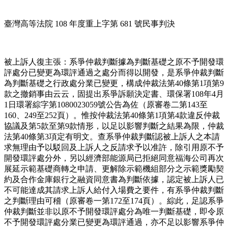
臺灣高等法院 108 年度重上字第 681 號民事判決
被上訴人復主張：系爭仲裁判斷據為判斷基礎之原不予開發環
評處分已變更為環評通過之處分而得以開發，是系爭仲裁判斷
為判斷基礎之行政處分業已變更，構成仲裁法第40條第1項第9
款之撤銷事由云云，固提出系爭訴願決定書、環保署108年4月
1日環署綜字第1080023059號公告為佐（原審卷二第143至
160、249至252頁）。惟按仲裁法第40條第1項第4款違反仲裁
協議及第5款至第9款情形，以足以影響判斷之結果為限，仲裁
法第40條第3項定有明文。查系爭仲裁判斷認被上訴人之本請
求無理由予以駁回及上訴人之反請求予以准許，除引用原不予
開發環評處分外，另以經濟部能源局已拒絕同意福海公司再次
展延示範基礎商轉之申請、更解除示範機組部分之示範獎勵契
約及合作金庫銀行之融資同意書為判斷依據，認定被上訴人已
不可能達成其請求上訴人給付入場費之要件，有系爭仲裁判斷
之判斷理由可稽（原審卷一第172至174頁）。綜此，足認系爭
仲裁判斷並非以原不予開發環評處分為唯一判斷基礎，即令原
不予開發環評處分業已變更為環評通過，亦不足以影響系爭仲