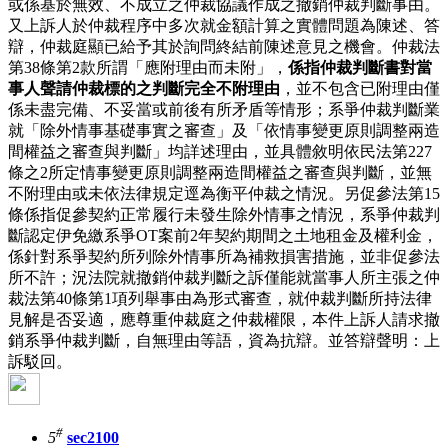
或係基於無效、不成立之仲裁協議作成之撤銷仲裁判斷事由。
又上訴人於仲裁程序中多次就金額計算之實體問題為陳述、答
辯，仲裁庭顯已給予其於詢問終結前陳述意見之機會。仲裁法
第38條第2款所謂「應附理由而未附」，
係指仲裁判斷書對當
事人聲請仲裁標的之判斷完全不附理由
，並不包含已附理由僅
係未盡完備、不妥當或前後有所矛盾等情形；系爭仲裁判斷業
就「除外情事基礎事實之審查」及「依情事變更原則調整兩造
間權益之審查與判斷」均詳述理由，並具體敘明依民法第227
條之2所定情事變更原則調整兩造間權益之審查與判斷，並無
不附理由或未依法律規定逕為衡平仲裁之情況。另促參法第15
條係指促參契約正常履行未發生除外情事之情況，系爭仲裁判
斷認定伊免繳系爭OT案前2年契約期間之土地租金及權利金，
係針對系爭契約所列除外情事所為補救損害措施，並非促參法
所不許；況法院就撤銷仲裁判斷之訴僅能就當事人所主張之仲
裁法第40條第1項列舉事由為形式審查，就仲裁判斷所持法律
見解是否妥適，應尊重仲裁庭之仲裁權限，本件上訴人請求撤
銷系爭仲裁判斷，自無理由等語，資為抗辯。並答辯聲明：上
訴駁回。
#
5
sec2100