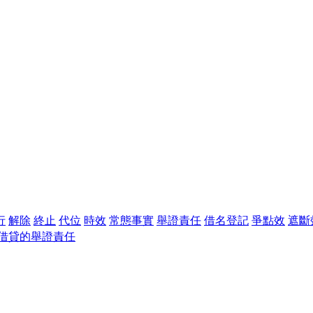
行
解除
終止
代位
時效
常態事實
舉證責任
借名登記
爭點效
遮斷
借貸的舉證責任