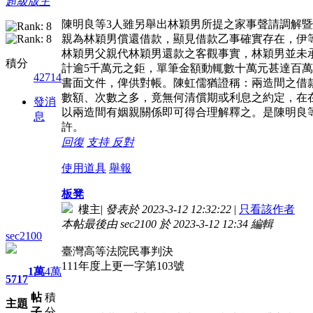
超級版主
陳明良等3人雖另舉出林穎男所提之家事聲請調解暨
親為林穎男償還借款，顯見借款乙事確實存在，伊
林穎男父親代林穎男還款之客觀事實，林穎男並未
積分
計逾5千萬元之鉅，單筆金額動輒數十萬元甚達百
42714
書面文件，俾供對帳。陳虹儒猶證稱：兩造間之借款
數額、次數之多，竟無何清償期或利息之約定，在
發消
以兩造間有姻親關係即可得合理解釋之。是陳明良
息
許。
回復
支持
反對
使用道具
舉報
板凳
樓主
|
發表於 2023-3-12 12:32:22
|
只看該作者
本帖最後由 sec2100 於 2023-3-12 12:34 編輯
sec2100
臺灣高等法院民事判決
111年度上更一字第103號
1萬
4萬
5717
帖
積
主題
子
分