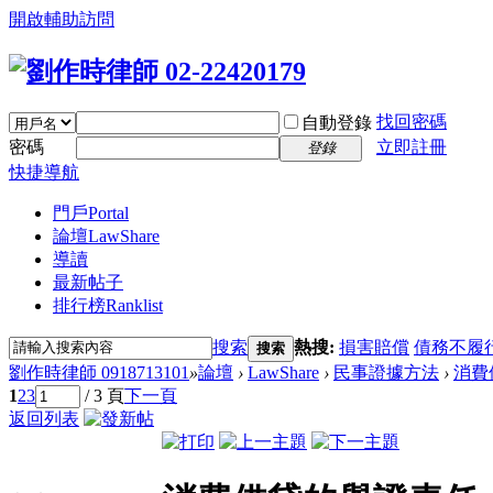
開啟輔助訪問
找回密碼
自動登錄
密碼
立即註冊
登錄
快捷導航
門戶
Portal
論壇
LawShare
導讀
最新帖子
排行榜
Ranklist
搜索
熱搜:
損害賠償
債務不履
搜索
劉作時律師 0918713101
»
論壇
›
LawShare
›
民事證據方法
›
消費
1
2
3
/ 3 頁
下一頁
返回列表