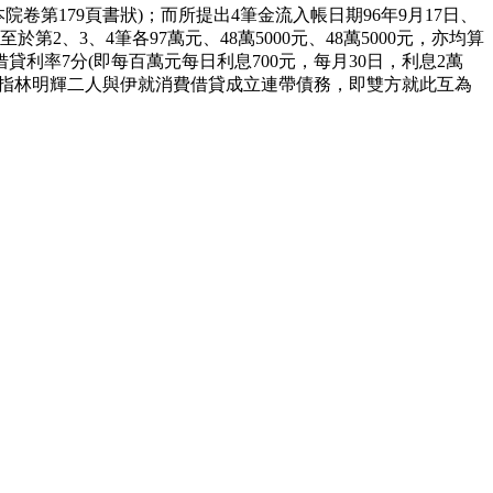
卷第179頁書狀)；而所提出4筆金流入帳日期96年9月17日、
第2、3、4筆各97萬元、48萬5000元、48萬5000元，亦均算
率7分(即每百萬元每日利息700元，每月30日，利息2萬
所指林明輝二人與伊就消費借貸成立連帶債務，即雙方就此互為