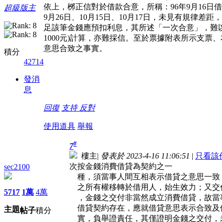
依上，桞正信對於借款合意，所稱：96年9月16日借
超級版主
9月26日、10月15日、10月17日，未見有規律差距
足該筆金錢應預扣利息，其所述「一次合意」，難以
1000元)計算，亦難採信。至於票據附表所示支
意思合致之事實。
積分
42714
發消
息
回復
支持
反對
使用道具
舉報
#
7
樓主
|
發表於 2023-4-16 11:06:51
|
只看該
次按金錢消費借貸為契約之一
sec2100
種，須當事人間互相表示借貸之意思一致
之所有權移轉於借用人，始生效力；又交
5717
1萬
4萬
，金錢之交付非當然成立消費借貸，故當
借貸契約存在，應就借貸意思表示合致及
主題
帖子
積分
實，負舉證責任，其僅證明金錢之交付，