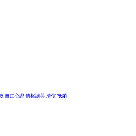
效
自由心證
債權讓與
清償
抵銷