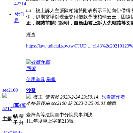
42714
㈡、被上訴人主張陳柏翰於附表所示日期向伊借得
發消
伊，伊則當場以現金交付借款予陳柏翰云云，固據提
息
正，揆諸前開㈠說明，自應由被上訴人先就該等文
經查：
https://law.judicial.gov.tw/FJUD ... c143%2c20210129
收藏
回復
使用道具
舉報
sec2100
沙發
樓主
|
發表於 2023-2-24 23:50:14
|
只看該作者
本帖最後由 sec2100 於 2023-2-25 00:01 編輯
1萬
4萬
5717
臺灣高等法院臺中分院民事判決
帖
積
主題
111年度重上字第213號
子
分