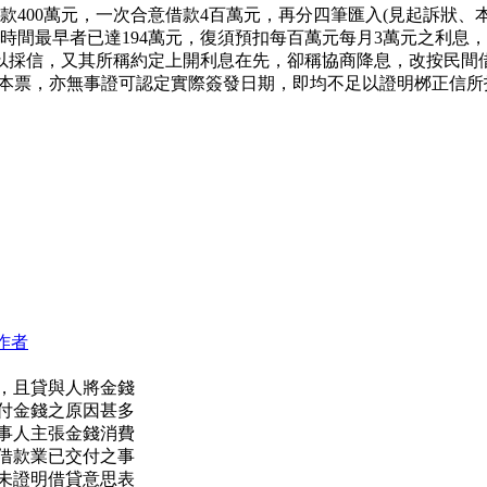
款400萬元，一次合意借款4百萬元，再分四筆匯入(見起訴狀、本院
，時間最早者已達194萬元，復須預扣每百萬元每月3萬元之利息，至於
採信，又其所稱約定上開利息在先，卻稱協商降息，改按民間借貸利
票、本票，亦無事證可認定實際簽發日期，即均不足以證明桞正信
作者
，且貸與人將金錢
付金錢之原因甚多
事人主張金錢消費
借款業已交付之事
未證明借貸意思表