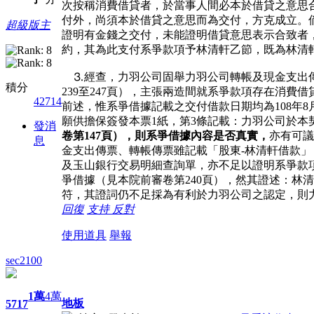
次按稱消費借貸者，於當事人間必本於借貸之意思
付外，尚須本於借貸之意思而為交付，方克成立。
超級版主
證明有金錢之交付，未能證明借貸意思表示合致者，
約，其為此支付系爭款項予林清軒乙節，既為林清
⒊經查，力羽公司固舉力羽公司轉帳及現金支出傳
積分
239至247頁），主張兩造間就系爭款項存在消費借貸
42714
前述，惟系爭借據記載之交付借款日期均為108年8
願供擔保簽發本票1紙，第3條記載：力羽公司於本
發消
卷第147頁），則系爭借據內容是否真實，
亦有可議
息
金支出傳票、轉帳傳票雖記載「股東-林清軒借款
及玉山銀行交易明細查詢單，亦不足以證明系爭款
爭借據（見本院前審卷第240頁），然其證述：林清
符，其證詞仍不足採為有利於力羽公司之認定，則
回復
支持
反對
使用道具
舉報
sec2100
1萬
4萬
地板
5717