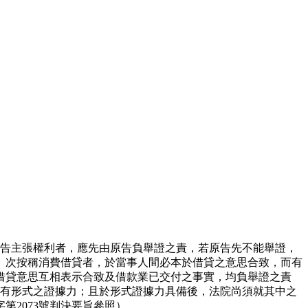
原告主張權利者，應先由原告負舉證之責，若原告先不能舉證，
。次按稱消費借貸者，於當事人間必本於借貸之意思合致，而有
借貸意思互相表示合致及借款業已交付之事實，均負舉證之責
始有形式之證據力；且於形式證據力具備後，法院尚須就其中之
第2073號判決要旨參照）。