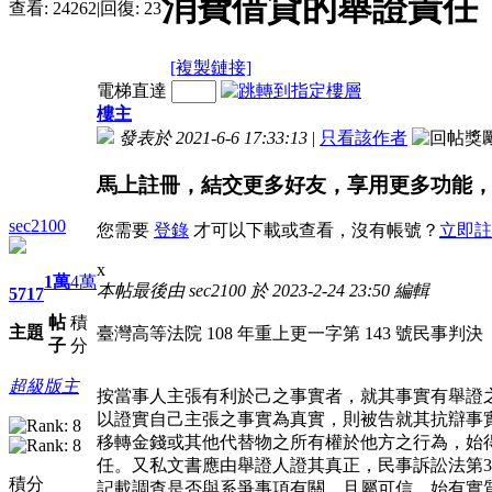
消費借貸的舉證責任
查看:
24262
|
回復:
23
[複製鏈接]
電梯直達
樓主
發表於 2021-6-6 17:33:13
|
只看該作者
馬上註冊，結交更多好友，享用更多功能
sec2100
您需要
登錄
才可以下載或查看，沒有帳號？
立即註
x
1萬
4萬
本帖最後由 sec2100 於 2023-2-24 23:50 編輯
5717
帖
積
主題
臺灣高等法院 108 年重上更一字第 143 號民事判決
子
分
超級版主
按當事人主張有利於己之事實者，就其事實有舉證
以證實自己主張之事實為真實，則被告就其抗辯事
移轉金錢或其他代替物之所有權於他方之行為，始
任。又私文書應由舉證人證其真正，民事訴訟法第
積分
記載調查是否與系爭事項有關，且屬可信，始有實質證