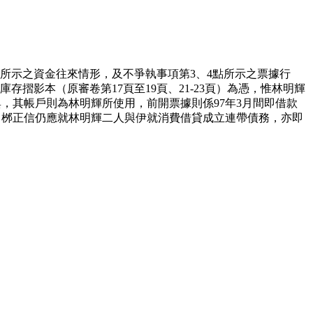
6點所示之資金往來情形，及不爭執事項第3、4點所示之票據行
摺影本（原審卷第17頁至19頁、21-23頁）為憑，惟林明輝
，其帳戶則為林明輝所使用，前開票據則係97年3月間即借款
，桞正信仍應就林明輝二人與伊就消費借貸成立連帶債務，亦即