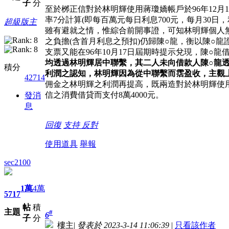
子
分
至於桞正信對於林明輝使用蔣瓊嬌帳戶於96年12月1
率7分計算(即每百萬元每日利息700元，每月30日，利息
超級版主
雖有避就之情，惟綜合前開事證，可知林明輝個人
之負擔(含首月利息之預扣)仍歸陳○龍，衡以陳○龍證述
支票又能在96年10月17日屆期時提示兌現，陳○
均透過林明輝居中聯繫，其二人未向借款人陳○龍
積分
利潤之認知，林明輝因為從中聯繫而霑盈收，主觀
42714
佣金之林明輝之利潤再提高，既兩造對於林明輝使用蔣
信之消費借貸而支付8萬4000元。
發消
息
回復
支持
反對
使用道具
舉報
sec2100
1萬
4萬
5717
帖
積
主題
#
6
子
分
樓主
|
發表於 2023-3-14 11:06:39
|
只看該作者