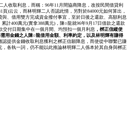
明輝二人收取利息，而稱：96年11月間協商降息，改按民間借貸利
卷第181頁)云云，而林明輝二人否認此情，另對於84000元如何算出，
貸與、借用雙方完成資金撥付事宜，至於日後之還款、高額利息
計400萬元(實拿388萬元)，陳○龍就96年9月17日借款之還款
開借款交付日期集中在一個月間、均預扣一個月利息
，桞正信縱使
際需用金錢之人陳○龍借用金額、利率約定，以及林明輝有賺得
難認提供金錢收取利息獲利之桞正信願降息，而使從中聯繫已賺
000元，各執一詞，仍不能以此推論林明輝二人係本於其自身與桞正