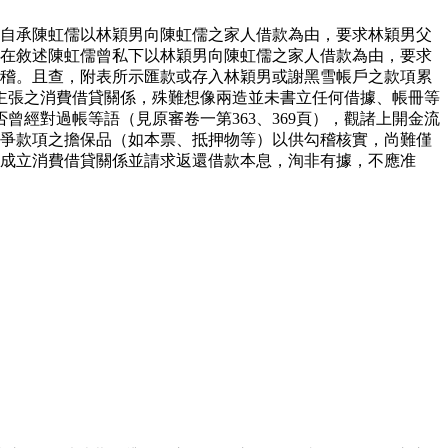
狀中自承陳虹儒以林穎男向陳虹儒之家人借款為由，要求林穎男父
僅在敘述陳虹儒曾私下以林穎男向陳虹儒之家人借款為由，要求
無稽。且查，附表所示匯款或存入林穎男或謝黑雪帳戶之款項累
主張之消費借貸關係，殊難想像兩造並未書立任何借據、帳冊等
經對過帳等語（見原審卷一第363、369頁），觀諸上開金流
系爭款項之擔保品（如本票、抵押物等）以供勾稽核實，尚難僅
成立消費借貸關係並請求返還借款本息，洵非有據，不應准