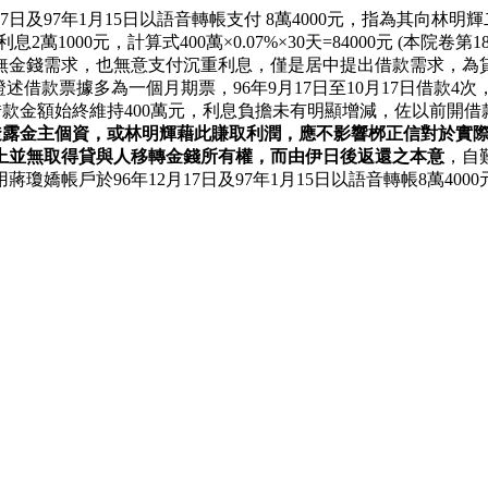
7日及97年1月15日以語音轉帳支付 8萬4000元，指為其向林
2萬1000元，計算式400萬×0.07%×30天=84000元 (本院
無金錢需求，也無意支付沉重利息，僅是居中提出借款需求，為
借款票據多為一個月期票，96年9月17日至10月17日借款4次，累
龍借款金額始終維持400萬元，利息負擔未有明顯增減，佐以前
透露金主個資，或林明輝藉此賺取利潤，應不影響桞正信對於實
上並無取得貸與人移轉金錢所有權，而由伊日後返還之本意
，自
瓊嬌帳戶於96年12月17日及97年1月15日以語音轉帳8萬4