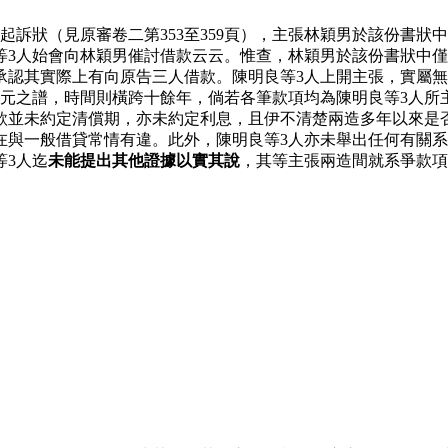
起訴狀（見原審卷二第353至359頁），主張林穎男於該份書
等3人始會向林穎男催討借款云云。惟查，林穎男於該份書狀中
承認其實際上有向原告三人借款。陳明良等3人上開主張，實屬
萬元之譜，時間則橫跨十餘年，倘若各筆款項均為陳明良等3人所
並未約定清償期，亦未約定利息，且伊不清楚兩造多年以來是否曾
在與一般借貸常情有違。此外，陳明良等3人亦未舉出任何有關
等3人迄
未能提出其他證據以實其說
，其等主張兩造間就系爭款項