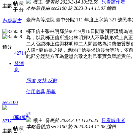
樓主
|
發表於 2023-3-14 10:52:59
|
只看該作者
帖
積
主題
本帖最後由 sec2100 於 2023-3-14 11:07 編輯
子
分
臺灣高等法院 臺中分院 111 年度上字第 321 號民事
超級版主
桞正信主張林明輝於96年9月16日間邀同蔣瓊嬌為
為，以及桞正信所提出林明輝2人不爭執形式上真正之
二人否認桞正信與林明輝二人間當然為消費借貸關係
積分
人陳○龍跳票之後，應桞正信要求始簽發等語，依
42714
此部分經雙方互為意思合致之利己事實負舉證
發消
息
回復
支持
反對
使用道具
舉報
sec2100
#
5
1萬
4萬
樓主
|
發表於 2023-3-14 11:05:25
|
只看該作者
5717
本帖最後由 sec2100 於 2023-3-14 11:08 編輯
帖
積
主題