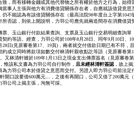
合致，而有移轉金錢或其他代替物之所有權於他方之行為，始得
倘當事人主張與他方有消費借貸關係存在者，自應就該借貸意思
仍不能認為有該借貸關係存在（最高法院98年度台上字第104
軒所否認，則依上開說明，力羽公司應先就兩造間存在消費借貸
票、玉山銀行付款結果查詢、支票及玉山銀行交易明細查詢單（見
契約等語。經查，力羽公司於108年8月28日、同年9月10日、109
月28日(見原審卷第17、19頁)，兩者就交付借款日期已有不符
契約成立同時將款項如數交付林清軒親收點訖等語（見原審卷第17
。又林清軒雖於109年1月13日之現金支出傳票簽名（見原審卷
」，惟該私文書為力羽公司自行制作，
且未經林清軒簽認
，故上揭
項為力羽公司本於借貸之意思而交付。另證人即力羽公司前法定
軒開口說要借600萬元…，之後有再開口，公司又借了200萬元
力羽公司上揭主張，洵無可採。