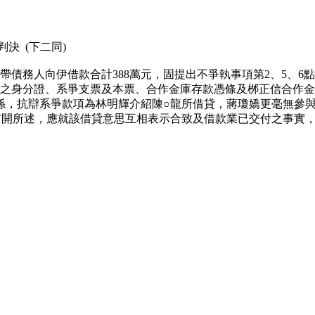
判決 (下二同)
連帶債務人向伊借款合計388萬元，固提出不爭執事項第2、5、
身分證、系爭支票及本票、合作金庫存款憑條及桞正信合作金庫存
，抗辯系爭款項為林明輝介紹陳○龍所借貸，蔣瓊嬌更毫無參與
前開所述，應就該借貸意思互相表示合致及借款業已交付之事實
責任。