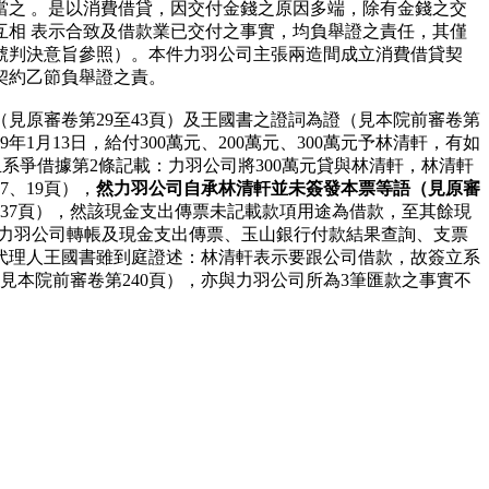
當之 。是以消費借貸，因交付金錢之原因多端，除有金錢之交
互相 表示合致及借款業已交付之事實，均負舉證之責任，其僅
5號判決意旨參照）。本件力羽公司主張兩造間成立消費借貸契
契約乙節負舉證之責。
原審卷第29至43頁）及王國書之證詞為證（見本院前審卷第
年1月13日，給付300萬元、200萬元、300萬元予林清軒，有如
，且系爭借據第2條記載：力羽公司將300萬元貸與林清軒，林清軒
、19頁），
然力羽公司自承林清軒並未簽發本票等語（見原審
第37頁），然該現金支出傳票未記載款項用途為借款，至其餘現
力羽公司轉帳及現金支出傳票、玉山銀行付款結果查詢、支票
代理人王國書雖到庭證述：林清軒表示要跟公司借款，故簽立系
（見本院前審卷第240頁），亦與力羽公司所為3筆匯款之事實不