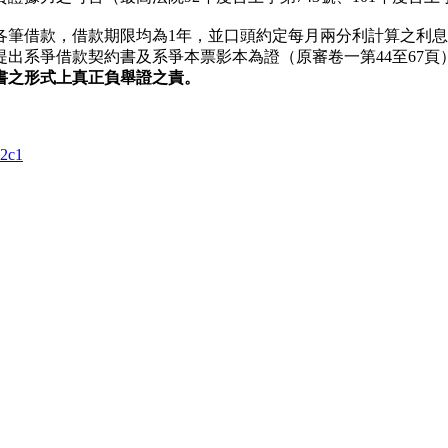
各筆借款，借款期限均為1年，並口頭約定每月兩分利計算之利
出系爭借款契約書及系爭本票影本為證（原審卷一第44至67頁
書之形式上真正負舉證之責。
%2c1