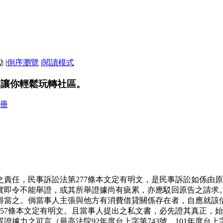
|
倒序瀏覽
|
閱讀模式
，讓你輕鬆玩轉社區。
冊
之責任，民事訴訟法第277條本文定有明文，是民事訴訟如係由
實即令不能舉證，或其所舉證據尚有疵累，亦應駁回原告之請求
得當之。倘當事人主張與他方有消費借貸關係存在者，自應就該
357條本文定有明文。且當事人提出之私文書，必先證其真正，
據力之可言（最高法院92年度台上字第743號、101年度台上字