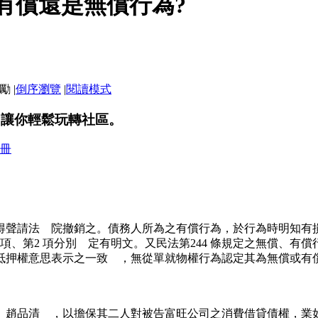
之有償還是無償行為?
|
倒序瀏覽
|
閱讀模式
，讓你輕鬆玩轉社區。
冊
得聲請法 院撤銷之。債務人所為之有償行為，於行為時明知有
1 項、第2 項分別 定有明文。又民法第244 條規定之無償、
抵押權意思表示之一致 ，無從單就物權行為認定其為無償或有
、趙品清 ，以擔保其二人對被告富旺公司之消費借貸債權，業