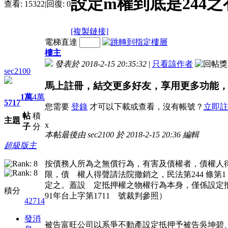
設定m權到底是244
查看:
15322
|
回復:
0
[複製鏈接]
電梯直達
樓主
發表於 2018-2-15 20:35:32
|
只看該作者
sec2100
馬上註冊，結交更多好友，享用更多功能
1萬
4萬
5717
您需要
登錄
才可以下載或查看，沒有帳號？
立即註
帖
積
主題
x
子
分
本帖最後由 sec2100 於 2018-2-15 20:36 編輯
超級版主
按債務人所為之無償行為，有害及債權者，債權人
限，債 權人得聲請法院撤銷之，民法第244 條第
定之。蓋設 定抵押權之物權行為本身，僅係設定
積分
91年台上字第1711 號裁判參照）
42714
發消
被告富旺公司以系爭不動產設定抵押予被告吳坤碧