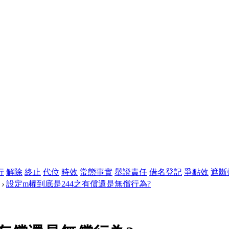
行
解除
終止
代位
時效
常態事實
舉證責任
借名登記
爭點效
遮斷
›
設定m權到底是244之有償還是無償行為?