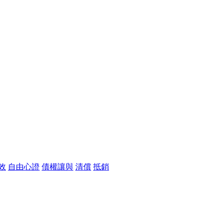
效
自由心證
債權讓與
清償
抵銷