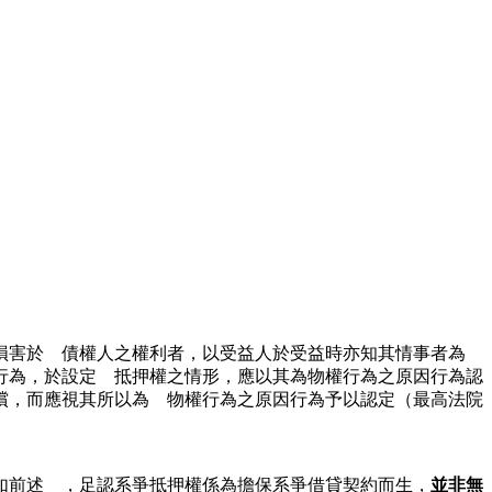
損害於 債權人之權利者，以受益人於受益時亦知其情事者為
有償行為，於設定 抵押權之情形，應以其為物權行為之原因行為認
償，而應視其所以為 物權行為之原因行為予以認定（最高法院
如前述 ，足認系爭抵押權係為擔保系爭借貸契約而生，
並非無