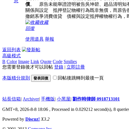
息
償
。 原告未能舉證證明被告吳坤碧、趙品清明知
關係與設定 抵押登記物權行為既非無償，而原告復
撤銷系爭消費借貸 債權與設定抵押權物權行為，
收藏
回復
使用道具
舉報
返回列表
高級模式
B
Color
Image
Link
Quote
Code
Smilies
您需要登錄後才可以回帖
登錄
|
立即註冊
本版積分規則
回帖後跳轉到最後一頁
發表回復
站長信箱
|
Archiver
|
手機版
|
小黑屋
|
劉作時律師 0918713101
GMT+8, 2026-8-8 18:06
, Processed in 0.029212 second(s), 8 querie
Powered by
Discuz!
X3.2
© 2001-2013
Comsenz Inc.