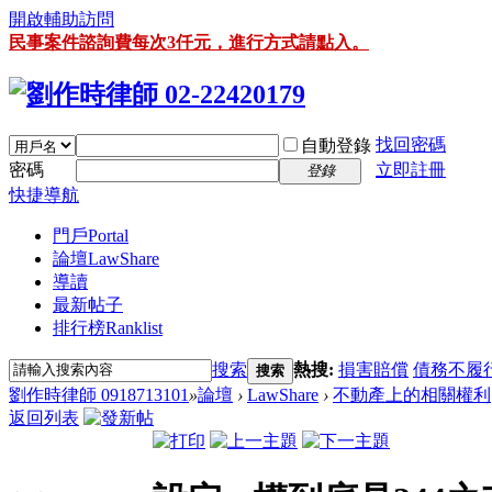
開啟輔助訪問
民事案件諮詢費每次3仟元，進行方式請點入。
找回密碼
自動登錄
密碼
立即註冊
登錄
快捷導航
門戶
Portal
論壇
LawShare
導讀
最新帖子
排行榜
Ranklist
搜索
熱搜:
損害賠償
債務不履
搜索
劉作時律師 0918713101
»
論壇
›
LawShare
›
不動產上的相關權利
返回列表