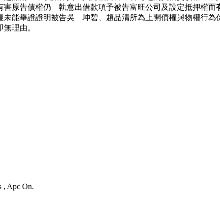
有害原告債權仍 執意出借款項予被告富旺公司及設定抵押權而
未能舉證證明被告吳 坤碧、趙品清所為上開債權與物權行為係
即無理由。
s , Apc On.