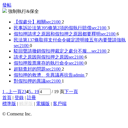
發帖
強制執行&保全
【假處分】相關
sec2100
2
民事訴訟法第395條第2項的假執行賠償
sec2100
3
假扣押請求之原因和假扣押之原因都要釋明
sec2100
6
民法第137條取得支付命令確定證明後五年內要聲請強執
sec2100
0
駁回聲請撤銷假扣押裁定之處分不服…
sec2100
2
請求之原因與假扣押之原因
sec2100
6
假扣押股票庫存的執行命令
sec2100
0
超額查封的問題
sec2100
2
假扣押的救濟、先異議再抗告
admin
7
對假扣押的異議
sec2100
1
1 ..
上一頁
2
3
4
5
.. 19
/ 19 頁
下一頁
首頁
|
登錄
|
註冊
標準版
|
觸屏版
|
電腦版
|
客戶端
© Comsenz Inc.