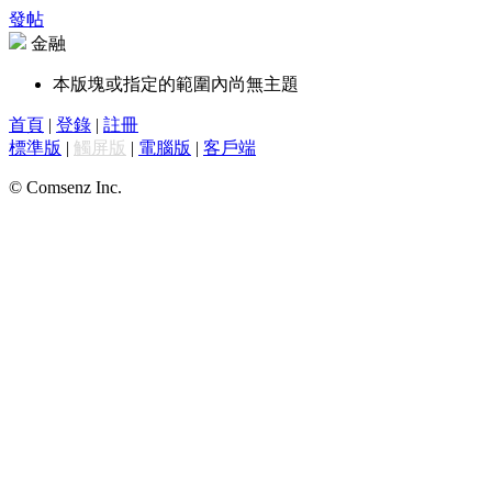
發帖
金融
本版塊或指定的範圍內尚無主題
首頁
|
登錄
|
註冊
標準版
|
觸屏版
|
電腦版
|
客戶端
© Comsenz Inc.