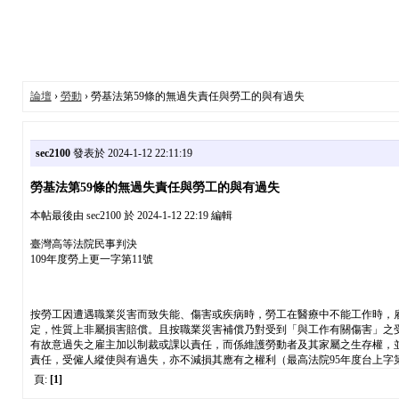
論壇
›
勞動
› 勞基法第59條的無過失責任與勞工的與有過失
sec2100
發表於 2024-1-12 22:11:19
勞基法第59條的無過失責任與勞工的與有過失
本帖最後由 sec2100 於 2024-1-12 22:19 編輯
臺灣高等法院民事判決
109年度勞上更一字第11號
按勞工因遭遇職業災害而致失能、傷害或疾病時，勞工在醫療中不能工作時，雇
定，性質上非屬損害賠償。且按職業災害補償乃對受到「與工作有關傷害」之
有故意過失之雇主加以制裁或課以責任，而係維護勞動者及其家屬之生存權，
責任，受僱人縱使與有過失，亦不減損其應有之權利（最高法院95年度台上字第
頁:
[1]