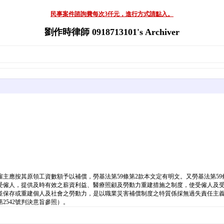
民事案件諮詢費每次3仟元，進行方式請點入。
劉作時律師 0918713101's Archiver
主應按其原領工資數額予以補償，勞基法第59條第2款本文定有明文。又勞基法第5
受僱人，提供及時有效之薪資利益、醫療照顧及勞動力重建措施之制度，使受僱人及
並保存或重建個人及社會之勞動力，是以職業災害補償制度之特質係採無過失責任主
2542號判決意旨參照）。