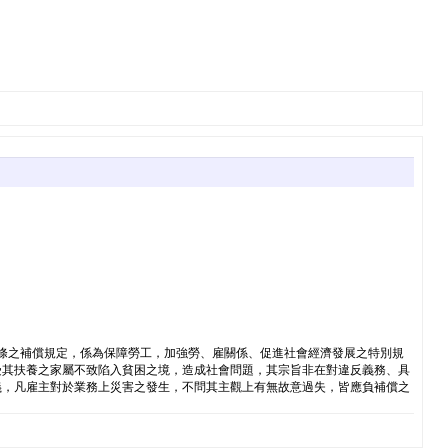
9條之補償規定，係為保障勞工，加強勞、雇關係、促進社會經濟發展之特別規
受其扶養之家屬不致陷入貧困之境，造成社會問題，其宗旨非在對違反義務、具
義，凡雇主對於業務上災害之發生，不問其主觀上有無故意過失，皆應負補償之